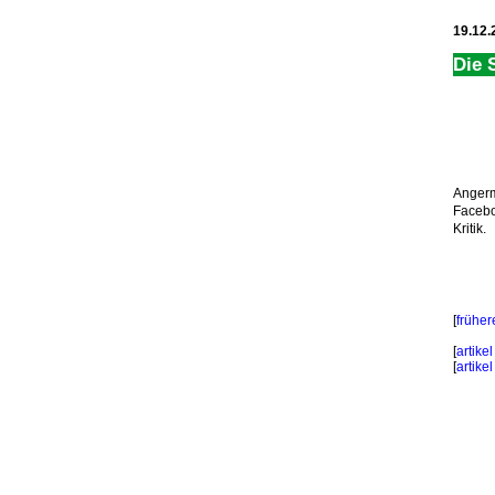
19.12.
Die 
Angerm
Facebo
Kritik.
[
frühere
[
artike
[
artike