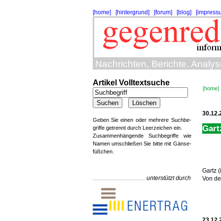
[home]
[hintergrund]
[forum]
[blog]
[impress
Nachrichten, Berichte, Analy
Artikel Volltextsuche
[home]
30.12.
Geben Sie einen oder mehrere Suchbe-
Gart
griffe getrennt durch Leerzeichen ein.
Zusammenhängende Suchbegriffe wie
Namen umschließen Sie bitte mit Gänse-
füßchen.
Gartz 
unterstützt durch
Von de
23.12.