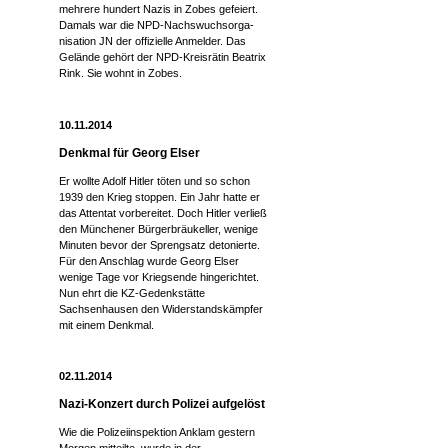
mehrere hundert Nazis in Zobes gefeiert.
Damals war die NPD-Nachswuchsorga-
nisation JN der offizielle Anmelder. Das
Gelände gehört der NPD-Kreisrätin Beatrix
Rink. Sie wohnt in Zobes.
10.11.2014
Denkmal für Georg Elser
Er wollte Adolf Hitler töten und so schon
1939 den Krieg stoppen. Ein Jahr hatte er
das Attentat vorbereitet. Doch Hitler verließ
den Münchener Bürgerbräukeller, wenige
Minuten bevor der Sprengsatz detonierte.
Für den Anschlag wurde Georg Elser
wenige Tage vor Kriegsende hingerichtet.
Nun ehrt die KZ-Gedenkstätte
Sachsenhausen den Widerstandskämpfer
mit einem Denkmal.
02.11.2014
Nazi-Konzert durch Polizei aufgelöst
Wie die Polizeiinspektion Anklam gestern