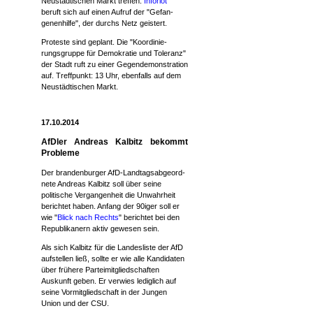
Neustädtischen Markt treffen.
Inforiot
beruft sich auf einen Aufruf der "Gefan-
genenhilfe", der durchs Netz geistert.
Proteste sind geplant. Die "Koordinie-
rungsgruppe für Demokratie und Toleranz"
der Stadt ruft zu einer Gegendemonstration
auf. Treffpunkt: 13 Uhr, ebenfalls auf dem
Neustädtischen Markt.
17.10.2014
AfDler Andreas Kalbitz bekommt
Probleme
Der brandenburger AfD-Landtagsabgeord-
nete Andreas Kalbitz soll über seine
politische Vergangenheit die Unwahrheit
berichtet haben. Anfang der 90iger soll er
wie "
Blick nach Rechts
" berichtet bei den
Republikanern aktiv gewesen sein.
Als sich Kalbitz für die Landesliste der AfD
aufstellen ließ, sollte er wie alle Kandidaten
über frühere Parteimitgliedschaften
Auskunft geben. Er verwies lediglich auf
seine Vormitgliedschaft in der Jungen
Union und der CSU.