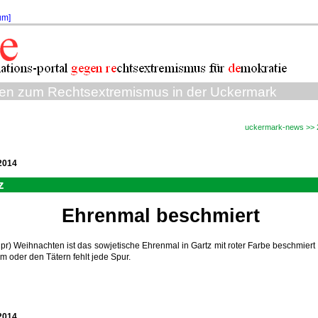
um]
sen zum Rechtsextremismus in der Uckermark
uckermark-news >> 
2014
z
Ehrenmal beschmiert
(ipr) Weihnachten ist das sowjetische Ehrenmal in Gartz mit roter Farbe beschmiert
m oder den Tätern fehlt jede Spur.
2014