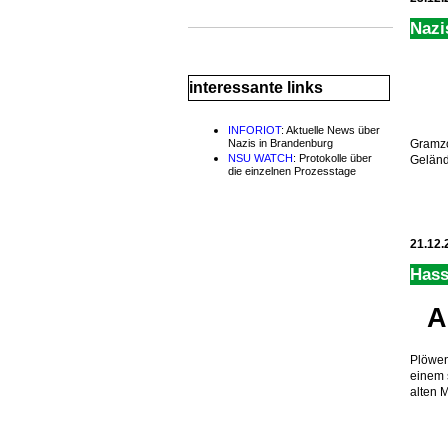
Nazi
interessante links
INFORIOT
: Aktuelle News über
Nazis in Brandenburg
Gramzo
NSU WATCH
: Protokolle über
Geländ
die einzelnen Prozesstage
21.12.
Hass
A
Plöwen
einem 
alten 