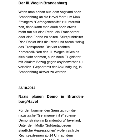
Der III. Weg in Brandenburg
Wenn man schon aus dem Vogtland nach
Brandenburg an die Havel fährt, um Maik
Emingers "Gefangenenhilfe" zu unterstüt-
zen, dann kann man auch noch etwas
mehr tun als eine Rede, ein Transparent
oder eine Fahne zu halten. Stützpunktleiter
Rico Döhler hielt die Rede und Aaron Helbig
das Transparent. Die vier rechten
KameradINNen des III. Weges ließen es
sich nicht nehmen, auch noch Flugblätter
mit lokalem Bezug gegen Asylbewerber zu
verteilen. Gepaart mit der Ankündigung, in
Brandenburg aktiver zu werden.
23.10.2014
Nazis planen Demo in Branden-
burg/Havel
Für den kommenden Samstag ruft die
nazistische "Gefangenenhilfe" zu einer
Demonstration in Brandenburg/Havel auf.
Unter dem Motto "Solidarität gegen
staatliche Repressionen" wollen sich die
Rechtsextremen ab 14 Uhr auf dem