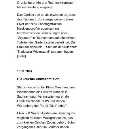
Oranienburg. Alle drei Rechtsextremisten
haben Berufung eingelegt.
Das Gericht sah es als erwiesen an, dass
das Trio am 5. Juni vergangenen Jahres
Flyer der NPD-Landtagsfraktion
Mecklenburg-Vorpommern mit
herabsetzenden Bemerkungen über
"Zigeuner" in Räumen und auf öffentlichen
Toiletten der Gedenkstätte verteilt hat. Die
Frau soll dabei ein T-Shirt mit der Aufschrift
"Nationaler Widerstand" getragen haben.
[
mehr
]
10.11.2014
Die Rechte entmannt sich
Statt in Finowfurt bei Klaus Mann fand am
Wochenende ein Lunikoff-Konzert in
Sachsen statt. Veranstalter waren die
Landesverbände NRW und Baden-
Würtenberg der Partei "Die Rechte".
Etwa 500 Nazis pilgerten am Samstag ins
Vogtland zu einem Waldgrundstück, das
zum kleinen Örtchen Zobes gehört. Schon
vergangenes Jahr im Sommer hatten