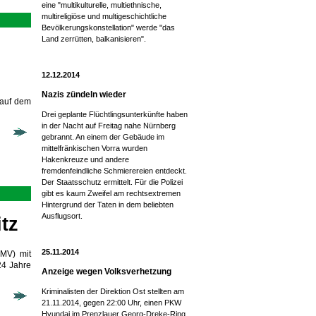
eine "multikulturelle, multiethnische,
multireligiöse und multigeschichtliche
Bevölkerungskonstellation" werde "das
Land zerrütten, balkanisieren".
12.12.2014
Nazis zündeln wieder
 auf dem
Drei geplante Flüchtlingsunterkünfte haben
in der Nacht auf Freitag nahe Nürnberg
gebrannt. An einem der Gebäude im
mittelfränkischen Vorra wurden
Hakenkreuze und andere
fremdenfeindliche Schmierereien entdeckt.
Der Staatsschutz ermittelt. Für die Polizei
gibt es kaum Zweifel am rechtsextremen
Hintergrund der Taten in dem beliebten
Ausflugsort.
tz
25.11.2014
(MV) mit
24 Jahre
Anzeige wegen Volksverhetzung
Kriminalisten der Direktion Ost stellten am
21.11.2014, gegen 22:00 Uhr, einen PKW
Hyundai im Prenzlauer Georg-Dreke-Ring