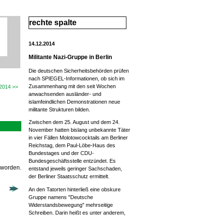
rechte spalte
14.12.2014
Militante Nazi-Gruppe in Berlin
Die deutschen Sicherheitsbehörden prüfen
nach SPIEGEL-Informationen, ob sich im
Zusammenhang mit den seit Wochen
2014 >>
anwachsenden ausländer- und
islamfeindlichen Demonstrationen neue
militante Strukturen bilden.
Zwischen dem 25. August und dem 24.
November hatten bislang unbekannte Täter
in vier Fällen Molotowcocktails am Berliner
Reichstag, dem Paul-Löbe-Haus des
Bundestages und der CDU-
Bundesgeschäftsstelle entzündet. Es
 worden.
entstand jeweils geringer Sachschaden,
der Berliner Staatsschutz ermittelt.
An den Tatorten hinterließ eine obskure
Gruppe namens "Deutsche
Widerstandsbewegung" mehrseitige
Schreiben. Darin heißt es unter anderem,