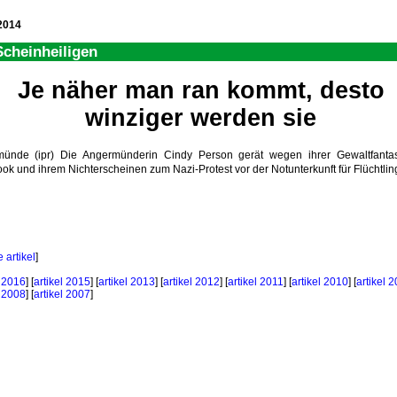
2014
Scheinheiligen
Je näher man ran kommt, desto
winziger werden sie
ünde (ipr) Die Angermünderin Cindy Person gerät wegen ihrer Gewaltfantas
ok und ihrem Nichterscheinen zum Nazi-Protest vor der Notunterkunft für Flüchtling
 artikel
]
l 2016
] [
artikel 2015
] [
artikel 2013
] [
artikel 2012
] [
artikel 2011
] [
artikel 2010
] [
artikel 
l 2008
] [
artikel 2007
]