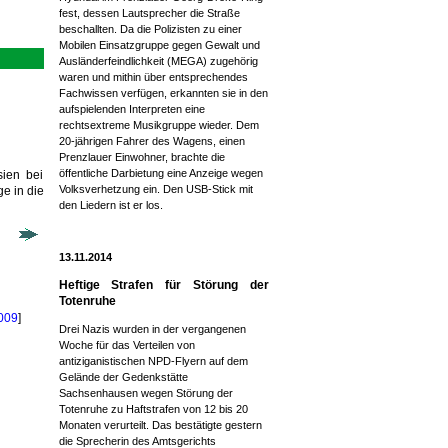
fest, dessen Lautsprecher die Straße
beschallten. Da die Polizisten zu einer
Mobilen Einsatzgruppe gegen Gewalt und
Ausländerfeindlichkeit (MEGA) zugehörig
waren und mithin über entsprechendes
Fachwissen verfügen, erkannten sie in den
aufspielenden Interpreten eine
rechtsextreme Musikgruppe wieder. Dem
20-jährigen Fahrer des Wagens, einen
Prenzlauer Einwohner, brachte die
öffentliche Darbietung eine Anzeige wegen
ien bei
Volksverhetzung ein. Den USB-Stick mit
e in die
den Liedern ist er los.
13.11.2014
Heftige Strafen für Störung der
Totenruhe
2009
]
Drei Nazis wurden in der vergangenen
Woche für das Verteilen von
antiziganistischen NPD-Flyern auf dem
Gelände der Gedenkstätte
Sachsenhausen wegen Störung der
Totenruhe zu Haftstrafen von 12 bis 20
Monaten verurteilt. Das bestätigte gestern
die Sprecherin des Amtsgerichts