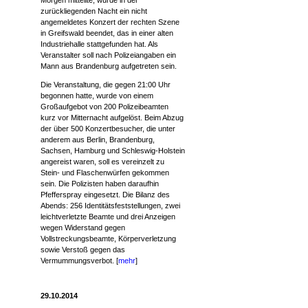
Morgen mitteilte, wurde in der
zurückliegenden Nacht ein nicht
angemeldetes Konzert der rechten Szene
in Greifswald beendet, das in einer alten
Industriehalle stattgefunden hat. Als
Veranstalter soll nach Polizeiangaben ein
Mann aus Brandenburg aufgetreten sein.
Die Veranstaltung, die gegen 21:00 Uhr
begonnen hatte, wurde von einem
Großaufgebot von 200 Polizeibeamten
kurz vor Mitternacht aufgelöst. Beim Abzug
der über 500 Konzertbesucher, die unter
anderem aus Berlin, Brandenburg,
Sachsen, Hamburg und Schleswig-Holstein
angereist waren, soll es vereinzelt zu
Stein- und Flaschenwürfen gekommen
sein. Die Polizisten haben daraufhin
Pfefferspray eingesetzt. Die Bilanz des
Abends: 256 Identitätsfeststellungen, zwei
leichtverletzte Beamte und drei Anzeigen
wegen Widerstand gegen
Vollstreckungsbeamte, Körperverletzung
sowie Verstoß gegen das
Vermummungsverbot. [
mehr
]
29.10.2014