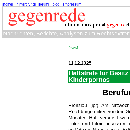
[home]
[hintergrund]
[forum]
[blog]
[impressum]
Nachrichten, Berichte, Analysen zum Rechtsextre
[news]
11.12.2025
Haftstrafe für Besitz
Kinderpornos
Berufu
Prenzlau (ipr) Am Mittwoch
Reichbürgermilieu vor dem Sc
Monaten Haft verurteilt wo
Fotos und Filme besessen un
erklärte der Mann, dass er in