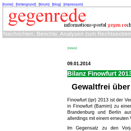
[home]
[hintergrund]
[forum]
[blog]
[impressum]
Nachrichten, Berichte, Analysen zum Rechtsextre
[news]
09.01.2014
Bilanz Finowfurt 201
Gewaltfrei üb
Finowfurt (ipr) 2013 ist der 
in Finowfurt (Barnim) zu eine
Brandenburg und Berlin a
allerdings mit einem erneuten
Im Gegensatz zu den Vorja