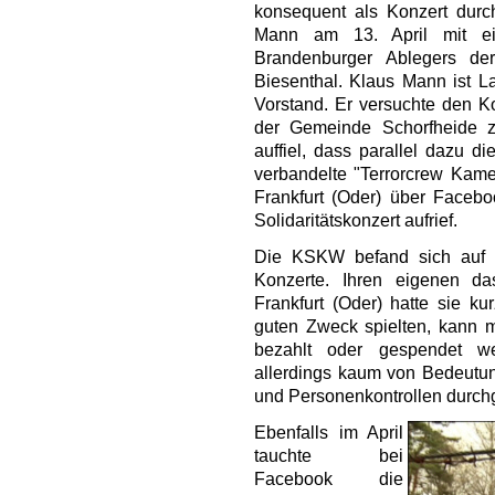
konsequent als Konzert durc
Mann am 13. April mit ei
Brandenburger Ablegers de
Biesenthal. Klaus Mann ist L
Vorstand. Er versuchte den K
der Gemeinde Schorfheide zu
auffiel, dass parallel dazu d
verbandelte "Terrorcrew Ka
Frankfurt (Oder) über Faceb
Solidaritätskonzert aufrief.
Die KSKW befand sich auf 
Konzerte. Ihren eigenen da
Frankfurt (Oder) hatte sie k
guten Zweck spielten, kann m
bezahlt oder gespendet w
allerdings kaum von Bedeutun
und Personenkontrollen durchg
Ebenfalls im April
tauchte bei
Facebook die