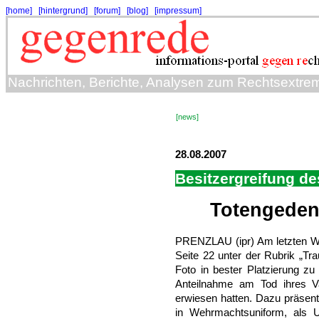
[home]
[hintergrund]
[forum]
[blog]
[impressum]
Nachrichten, Berichte, Analysen zum Rechtsextre
[news]
28.08.2007
Besitzergreifung d
Totengeden
PRENZLAU (ipr) Am letzten Wo
Seite 22 unter der Rubrik „Tr
Foto in bester Platzierung zu
Anteilnahme am Tod ihres Va
erwiesen hatten. Dazu präsenti
in Wehrmachtsuniform, als Un