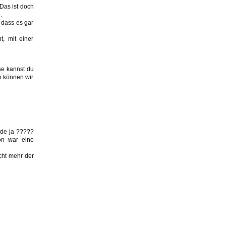
Das ist doch
.
o dass es gar
t, mit einer
se kannst du
n können wir
rde ja ?????
on war eine
cht mehr der