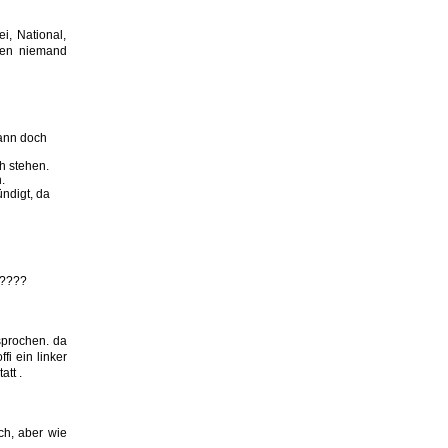
i, National,
 den niemand
dann doch
h stehen.
.
ndigt, da
 ????
sprochen. da
i ein linker
att .
ch, aber wie