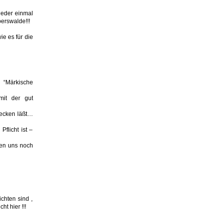
ieder einmal
erswalde!!!
e es für die
 “Märkische
mit der gut
recken läßt…
flicht ist –
ben uns noch
chten sind ,
t hier !!!