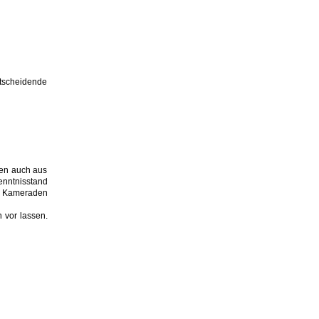
ntscheidende
men auch aus
nntnisstand
em Kameraden
n vor lassen.