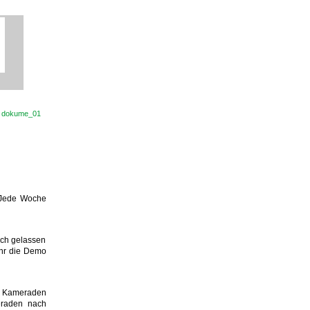
> dokume_01
 Jede Woche
ich gelassen
ihr die Demo
s Kameraden
eraden nach