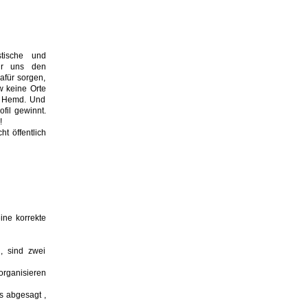
tische und
ir uns den
afür sorgen,
w keine Orte
ns Hemd. Und
fil gewinnt.
!
t öffentlich
ine korrekte
n, sind zwei
organisieren
s abgesagt ,