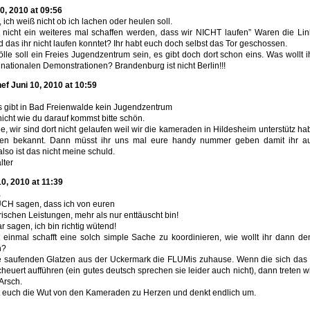
10, 2010 at 09:56
ch weiß nicht ob ich lachen oder heulen soll.
 nicht ein weiteres mal schaffen werden, dass wir NICHT laufen” Waren die Li
das ihr nicht laufen konntet? Ihr habt euch doch selbst das Tor geschossen.
lle soll ein Freies Jugendzentrum sein, es gibt doch dort schon eins. Was wollt i
 nationalen Demonstrationen? Brandenburg ist nicht Berlin!!!
hef Juni 10, 2010 at 10:59
es gibt in Bad Freienwalde kein Jugendzentrum
nicht wie du darauf kommst bitte schön.
, wir sind dort nicht gelaufen weil wir die kameraden in Hildesheim unterstütz ha
den bekannt. Dann müsst ihr uns mal eure handy nummer geben damit ihr a
so ist das nicht meine schuld.
lter
10, 2010 at 11:39
,
UCH sagen, dass ich von euren
rischen Leistungen, mehr als nur enttäuscht bin!
r sagen, ich bin richtig wütend!
 einmal schafft eine solch simple Sache zu koordinieren, wie wollt ihr dann de
n?
re saufenden Glatzen aus der Uckermark die FLUMis zuhause. Wenn die sich das
euert aufführen (ein gutes deutsch sprechen sie leider auch nicht), dann treten w
 Arsch.
mt euch die Wut von den Kameraden zu Herzen und denkt endlich um.