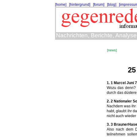
[home]
[hintergrund]
[forum]
[blog]
[impressu
Nachrichten, Berichte, Analy
[news]
25
1. 1 Marcel Juni 7
Wozu das denn? 
durch das düster
2. 2 Nationaler So
Nachdem was ihr 
habt, glaubt ihr 
nicht auch wieder 
3. 3 BraunerHase 
Also nach dem Di
teilnehmen soll