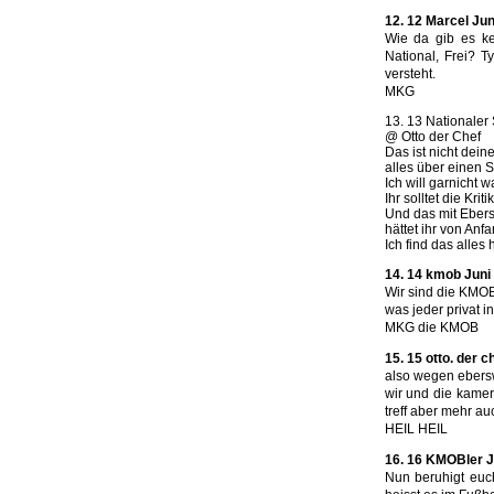
12. 12 Marcel Jun
Wie da gib es kei
National, Frei? 
versteht.
MKG
13. 13 Nationaler 
@ Otto der Chef
Das ist nicht dei
alles über einen S
Ich will garnicht 
Ihr solltet die Kr
Und das mit Ebers
hättet ihr von An
Ich find das alles 
14. 14 kmob Juni 
Wir sind die KMO
was jeder privat i
MKG die KMOB
15. 15 otto. der c
also wegen ebers
wir und die kamer
treff aber mehr au
HEIL HEIL
16. 16 KMOBler Ju
Nun beruhigt euc