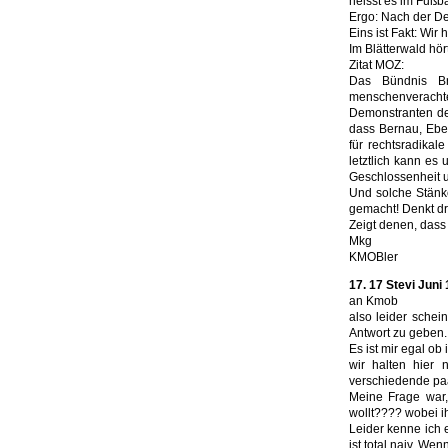
heisst es im Fußba
Ergo: Nach der De
Eins ist Fakt: Wir
Im Blätterwald hör
Zitat MOZ:
Das Bündnis Br
menschenverach
Demonstranten de
dass Bernau, Ebe
für rechtsradika
letztlich kann es
Geschlossenheit un
Und solche Stänke
gemacht! Denkt dr
Zeigt denen, dass
Mkg
KMOBler
17. 17 Stevi Juni 
an Kmob
also leider schei
Antwort zu geben.
Es ist mir egal ob 
wir halten hier n
verschiedende p
Meine Frage war,
wollt???? wobei ih
Leider kenne ich 
ist total naiv. Wen