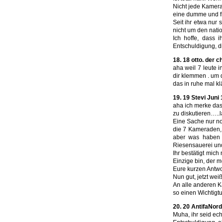
Nicht jede Kamera
eine dumme und fr
Seit ihr etwa nur 
nicht um den nat
Ich hoffe, dass i
Entschuldigung, di
18. 18 otto. der c
aha weil 7 leute 
dir klemmen . um 
das in ruhe mal kl
19. 19 Stevi Juni 
aha ich merke dass
zu diskutieren…..l
Eine Sache nur no
die 7 Kameraden, 
aber was haben 
Riesensauerei und
Ihr bestätigt mic
Einzige bin, der m
Eure kurzen Antwor
Nun gut, jetzt wei
An alle anderen K
so einen Wichtigt
20. 20 AntifaNor
Muha, ihr seid echt