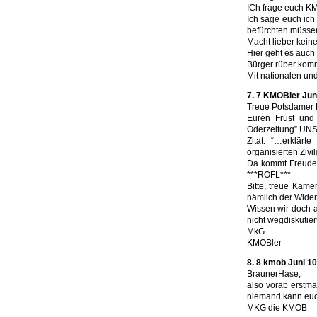
ICh frage euch KMO
Ich sage euch ic
befürchten müssen
Macht lieber keine
Hier geht es auch
Bürger rüber komm
Mit nationalen un
7. 7 KMOBler Juni
Treue Potsdamer
Euren Frust und 
Oderzeitung” UNSE
Zitat: “…erklärt
organisierten Zivil
Da kommt Freude a
***ROFL***
Bitte, treue Kame
nämlich der Wider
Wissen wir doch a
nicht wegdiskutier
MkG
KMOBler
8. 8 kmob Juni 10
BraunerHase,
also vorab erstm
niemand kann euch 
MKG die KMOB