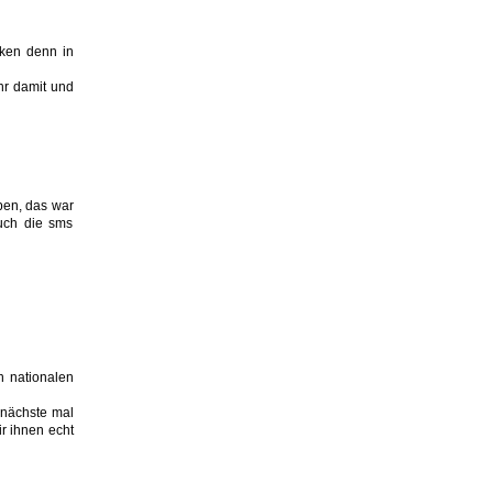
nken denn in
hr damit und
ben, das war
uch die sms
n nationalen
 nächste mal
ir ihnen echt