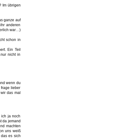
? Im übrigen
as ganze auf
 ihr anderen
gerlich war…)
cht schon in
rt. Ein Teil
ur nicht in
d und wenn du
frage lieber
n wir das mal
 ich ja noch
st da jemand
 und machten
von uns weiß
 das es sich