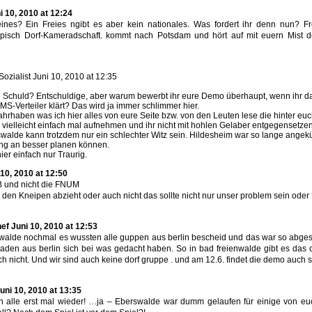
i 10, 2010 at 12:24
nes? Ein Freies ngibt es aber kein nationales. Was fordert ihr denn nun? Fre
Typisch Dorf-Kameradschaft. kommt nach Potsdam und hört auf mit euern Mist
Sozialist Juni 10, 2010 at 12:35
ne Schuld? Entschuldige, aber warum bewerbt ihr eure Demo überhaupt, wenn ihr 
MS-Verteiler klärt? Das wird ja immer schlimmer hier.
wahrhaben was ich hier alles von eure Seite bzw. von den Leuten lese die hinter euc
itik vielleicht einfach mal aufnehmen und ihr nicht mit hohlen Gelaber entgegensetzen
walde kann trotzdem nur ein schlechter Witz sein. Hildesheim war so lange angekü
fang an besser planen können.
hier einfach nur Traurig.
10, 2010 at 12:50
B und nicht die FNUM
n den Kneipen abzieht oder auch nicht das sollte nicht nur unser problem sein oder
hef Juni 10, 2010 at 12:53
walde nochmal es wussten alle guppen aus berlin bescheid und das war so abge
aden aus berlin sich bei was gedacht haben. So in bad freienwalde gibt es das off
ch nicht. Und wir sind auch keine dorf gruppe . und am 12.6. findet die demo auch st
ni 10, 2010 at 13:35
h alle erst mal wieder! …ja – Eberswalde war dumm gelaufen für einige von eu