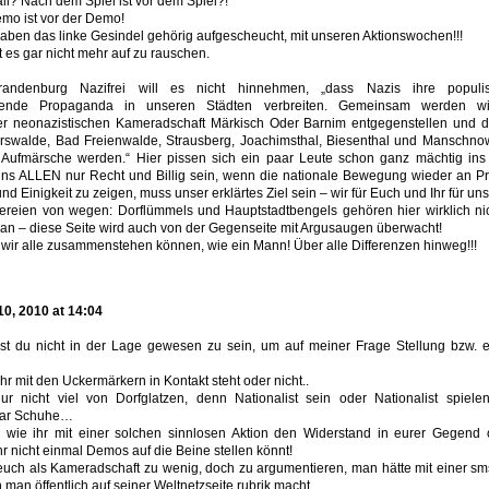
ll? Nach dem Spiel ist vor dem Spiel?!
mo ist vor der Demo!
 haben das linke Gesindel gehörig aufgescheucht, mit unseren Aktionswochen!!!
t es gar nicht mehr auf zu rauschen.
andenburg Nazifrei will es nicht hinnehmen, „dass Nazis ihre populis
tende Propaganda in unseren Städten verbreiten. Gemeinsam werden w
r neonazistischen Kameradschaft Märkisch Oder Barnim entgegenstellen und d
rswalde, Bad Freienwalde, Strausberg, Joachimsthal, Biesenthal und Manschno
le Aufmärsche werden.“ Hier pissen sich ein paar Leute schon ganz mächtig i
 uns ALLEN nur Recht und Billig sein, wenn die nationale Bewegung wieder an Pro
d Einigkeit zu zeigen, muss unser erklärtes Ziel sein – wir für Euch und Ihr für uns
reien von wegen: Dorflümmels und Hauptstadtbengels gehören hier wirklich nich
an – diese Seite wird auch von der Gegenseite mit Argusaugen überwacht!
 wir alle zusammenstehen können, wie ein Mann! Über alle Differenzen hinweg!!!
10, 2010 at 14:04
nst du nicht in der Lage gewesen zu sein, um auf meiner Frage Stellung bzw. e
ihr mit den Uckermärkern in Kontakt steht oder nicht..
ur nicht viel von Dorfglatzen, denn Nationalist sein oder Nationalist spiele
aar Schuhe…
 wie ihr mit einer solchen sinnlosen Aktion den Widerstand in eurer Gegend 
r nicht einmal Demos auf die Beine stellen könnt!
euch als Kameradschaft zu wenig, doch zu argumentieren, man hätte mit einer sm
n man öffentlich auf seiner Weltnetzseite rubrik macht.