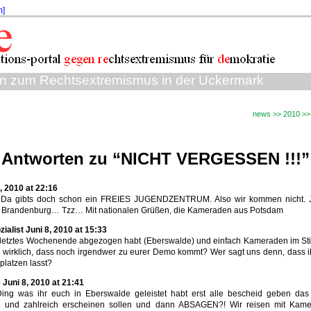
m]
sen zum Rechtsextremismus in der Uckermark
news >> 2010 >
 Antworten zu “NICHT VERGESSEN !!!”
, 2010 at 22:16
Da gibts doch schon ein FREIES JUGENDZENTRUM. Also wir kommen nicht.
e Brandenburg… Tzz… Mit nationalen Grüßen, die Kameraden aus Potsdam
zialist Juni 8, 2010 at 15:33
letztes Wochenende abgezogen habt (Eberswalde) und einfach Kameraden im St
da wirklich, dass noch irgendwer zu eurer Demo kommt? Wer sagt uns denn, dass 
platzen lasst?
Juni 8, 2010 at 21:41
ng was ihr euch in Eberswalde geleistet habt erst alle bescheid geben da
en und zahlreich erscheinen sollen und dann ABSAGEN?! Wir reisen mit Kam