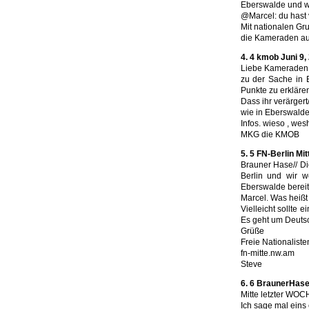
Eberswalde und wa
@Marcel: du hast 
Mit nationalen Gr
die Kameraden au
4. 4 kmob Juni 9,
Liebe Kameraden
zu der Sache in E
Punkte zu erklären
Dass ihr verärgert
wie in Eberswalde
Infos. wieso , we
MKG die KMOB
5. 5 FN-Berlin Mit
Brauner Hase// Di
Berlin und wir 
Eberswalde bereit
Marcel. Was heißt
Vielleicht sollte 
Es geht um Deutsc
Grüße
Freie Nationalisten
fn-mitte.nw.am
Steve
6. 6 BraunerHase 
Mitte letzter WOC
Ich sage mal eins