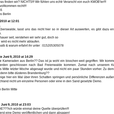
s finden wir? NICHTS!!! Wir fühlen uns echtr Verarscht von euch KMOB’ler!!!
vollkommen recht!!!
uß
s Berlin
 2010 at 12:01
,
berswalde, lasst uns das nicht hier so in dieser Art auswerten, es gibt dazu e
.
/sauer seit, verstehen wir sehr gut, doch so
 wird es nicht mehr ablaufen.
shalb & warum erfahrt ihr unter : 015205305078
te Juni 9, 2010 at 14:29
e Kameraden aus Berlin?? Das ist ja wohl ein bisschen weit gegriffen. Wir kom
werden geschlossen nach Bad Freienwalde kommen. Zumal nach unserem Ke
s Mitte letzter Woche abgesagt wurde und nicht ein paar Stunden vorher. Zu d
 denn bitte düsteres Brandenburg??
einige hier ein Mal über ihren Schatten springen und persönliche Differenzen auße
hland nicht um einzelne Personen oder eine in den Sand gesetzte Demo.
 Berlin Mitte
Juni 9, 2010 at 23:03
HE???ich würde einmal deine Quelle überprüfen!!!
 erst eine Demo veröffentlichen und dann absagen!