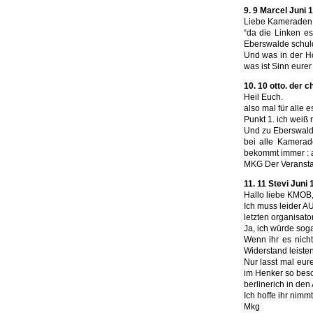
9. 9 Marcel Juni 
Liebe Kameraden, i
“da die Linken es
Eberswalde schuld 
Und was in der Hö
was ist Sinn eurer
10. 10 otto. der c
Heil Euch.
also mal für alle 
Punkt 1. ich weiß 
Und zu Eberswalde
bei alle Kamera
bekommt immer : al
MKG Der Veransta
11. 11 Stevi Juni 
Hallo liebe KMOB
Ich muss leider A
letzten organisato
Ja, ich würde soga
Wenn ihr es nicht
Widerstand leiste
Nur lasst mal eu
im Henker so besch
berlinerich in den
Ich hoffe ihr nim
Mkg