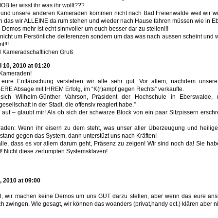
B’ler wisst ihr was ihr wollt???
h und unsere anderen Kameraden kommen nicht nach Bad Freienwalde weil wir w
 das wir ALLEINE da rum stehen und wieder nach Hause fahren müssen wie in Eb
 Demos mehr ist echt sinnvoller um euch besser dar zu stellen!!!
 nicht um Persönliche deiferenzen sondern um das was nach aussen scheint und wi
t!!!
d Kameradschaftlichen Gruß
 10, 2010 at 01:20
 Kameraden!
eure Enttäuschung verstehen wir alle sehr gut. Vor allem, nachdem unsere
RE Absage mit IHREM Erfolg, im “K(r)ampf gegen Rechts” verkaufte.
e sich Wilhelm-Günther Vahrson, Präsident der Hochschule in Eberswalde, 
gesellschaft in der Stadt, die offensiv reagiert habe.”
uf – glaubt mir! Als ob sich der schwarze Block von ein paar Sitzpissern ersch
raden: Wenn ihr eisern zu dem steht, was unser aller Überzeugung und heilige P
stand gegen das System, dann unterstüzt uns nach Kräften!
lle, dass es vor allem darum geht, Präsenz zu zeigen! Wir sind noch da! Sie ha
t! Nicht diese zerlumpten Systemsklaven!
, 2010 at 09:00
al, wir machen keine Demos um uns GUT darzu stellen, aber wenn das eure ansi
zwingen. Wie gesagt, wir können das woanders (privat,handy ect.) klären aber nich