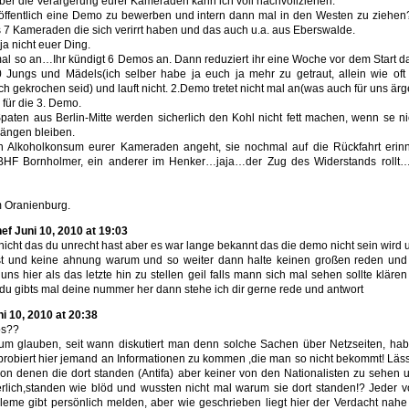
ber die Verärgerung eurer Kameraden kann ich voll nachvollziehen.
, öffentlich eine Demo zu bewerben und intern dann mal in den Westen zu ziehen
 7 Kameraden die sich verirrt haben und das auch u.a. aus Eberswalde.
ja nicht euer Ding.
mal so an…Ihr kündigt 6 Demos an. Dann reduziert ihr eine Woche vor dem Start d
 Jungs und Mädels(ich selber habe ja euch ja mehr zu getraut, allein wie oft
h gekrochen seid) und lauft nicht. 2.Demo tretet nicht mal an(was auch für uns är
 für die 3. Demo.
paten aus Berlin-Mitte werden sicherlich den Kohl nicht fett machen, wenn se ni
ängen bleiben.
 Alkoholkonsum eurer Kameraden angeht, sie nochmal auf die Rückfahrt erinne
BHF Bornholmer, ein anderer im Henker…jaja…der Zug des Widerstands rollt…n
 Oranienburg.
hef Juni 10, 2010 at 19:03
e nicht das du unrecht hast aber es war lange bekannt das die demo nicht sein wir
st und keine ahnung warum und so weiter dann halte keinen großen reden und 
ns hier als das letzte hin zu stellen geil falls mann sich mal sehen sollte kläre
 du gibts mal deine nummer her dann stehe ich dir gerne rede und antwort
i 10, 2010 at 20:38
os??
um glauben, seit wann diskutiert man denn solche Sachen über Netzseiten, hab
r probiert hier jemand an Informationen zu kommen ,die man so nicht bekommt! Läs
von denen die dort standen (Antifa) aber keiner von den Nationalisten zu sehen
erlich,standen wie blöd und wussten nicht mal warum sie dort standen!? Jeder 
eme gibt persönlich melden, aber wie geschrieben liegt hier der Verdacht nahe