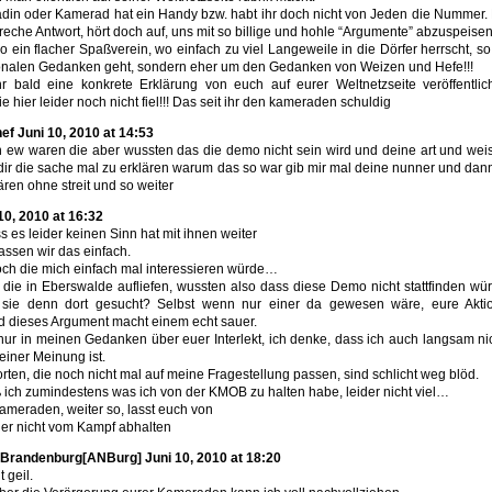
din oder Kamerad hat ein Handy bzw. habt ihr doch nicht von Jeden die Nummer. 
eche Antwort, hört doch auf, uns mit so billige und hohle “Argumente” abzuspeisen
so ein flacher Spaßverein, wo einfach zu viel Langeweile in die Dörfer herrscht, s
ionalen Gedanken geht, sondern eher um den Gedanken von Weizen und Hefe!!!
hr bald eine konkrete Erklärung von euch auf eurer Weltnetzseite veröffentlich
e hier leider noch nicht fiel!!! Das seit ihr den kameraden schuldig
hef Juni 10, 2010 at 14:53
in ew waren die aber wussten das die demo nicht sein wird und deine art und wei
dir die sache mal zu erklären warum das so war gib mir mal deine nunner und dan
ären ohne streit und so weiter
10, 2010 at 16:32
 es leider keinen Sinn hat mit ihnen weiter
assen wir das einfach.
ch die mich einfach mal interessieren würde…
die in Eberswalde aufliefen, wussten also dass diese Demo nicht stattfinden wü
sie denn dort gesucht? Selbst wenn nur einer da gewesen wäre, eure Akti
 dieses Argument macht einem echt sauer.
h nur in meinen Gedanken über euer Interlekt, ich denke, dass ich auch langsam ni
einer Meinung ist.
ten, die noch nicht mal auf meine Fragestellung passen, sind schlicht weg blöd.
ß ich zumindestens was ich von der KMOB zu halten habe, leider nicht viel…
ameraden, weiter so, lasst euch von
uer nicht vom Kampf abhalten
dBrandenburg[ANBurg] Juni 10, 2010 at 18:20
 geil.