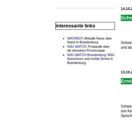
14.10.
Sch
interessante links
INFORIOT
: Aktuelle News über
Nazis in Brandenburg
Schwed
NSU WATCH
: Protokolle über
und ala
die einzelnen Prozesstage
NSU WATCH Brandenburg
: NSU
Ausschuss und rechte Szene in
Brandenburg
13.10.
Ermi
Schwed
von Ke
Sprüch