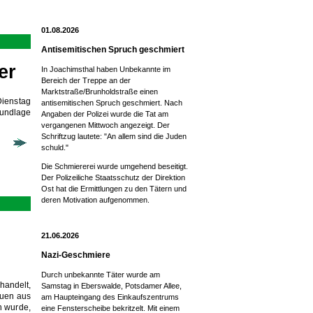
01.08.2026
Antisemitischen Spruch geschmiert
er
In Joachimsthal haben Unbekannte im
Bereich der Treppe an der
Marktstraße/Brunholdstraße einen
Dienstag
antisemitischen Spruch geschmiert. Nach
rundlage
Angaben der Polizei wurde die Tat am
vergangenen Mittwoch angezeigt. Der
Schriftzug lautete: "An allem sind die Juden
schuld."
Die Schmiererei wurde umgehend beseitigt.
Der Polizeiliche Staatsschutz der Direktion
Ost hat die Ermittlungen zu den Tätern und
deren Motivation aufgenommen.
21.06.2026
Nazi-Geschmiere
Durch unbekannte Täter wurde am
handelt,
Samstag in Eberswalde, Potsdamer Allee,
auen aus
am Haupteingang des Einkaufszentrums
n wurde,
eine Fensterscheibe bekritzelt. Mit einem