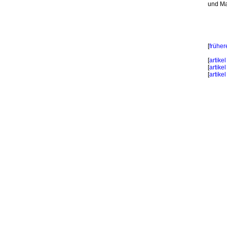
und Ma
[
frühere
[
artike
[
artike
[
artike