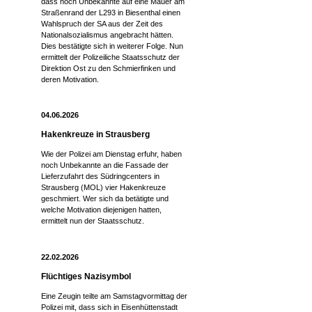
dass noch Unbekannte auf eine Mauer am
Straßenrand der L293 in Biesenthal einen
Wahlspruch der SA aus der Zeit des
Nationalsozialismus angebracht hätten.
Dies bestätigte sich in weiterer Folge. Nun
ermittelt der Polizeiliche Staatsschutz der
Direktion Ost zu den Schmierfinken und
deren Motivation.
04.06.2026
Hakenkreuze in Strausberg
Wie der Polizei am Dienstag erfuhr, haben
noch Unbekannte an die Fassade der
Lieferzufahrt des Südringcenters in
Strausberg (MOL) vier Hakenkreuze
geschmiert. Wer sich da betätigte und
welche Motivation diejenigen hatten,
ermittelt nun der Staatsschutz.
22.02.2026
Flüchtiges Nazisymbol
Eine Zeugin teilte am Samstagvormittag der
Polizei mit, dass sich in Eisenhüttenstadt