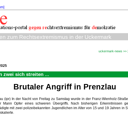
um]
sen zum Rechtsextremismus in der Uckermark
uckermark-news >> 
2025
 zwei sich streiten ...
Brutaler Angriff in Prenzlau
au (ipr) In der Nacht von Freitag zu Samstag wurde in der Franz-Wienholz-Straße
er Mann Opfer eines schweren Übergriffs. Nach bisherigen Erkenntnissen ge
digte mit zwei polizeibekannten Jugendlichen im Alter von 15 und 19 Jahren in Str
kalierte.