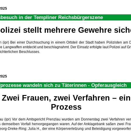
2025
besuch in der Templiner Reichsbürgerszene
olizei stellt mehrere Gewehre sich
n (ipr) Bei einer Durchsuchung in einem Ortsteil der Stadt haben Polizisten am 
e Langwaffen entdeckt und beschlagnahmt. Der Einsatz erfolgte laut Polizei auf G
ichterlichen Beschlusses.
2025
fprozesse wandeln sich zu Täterinnen - Opferausgleich
Zwei Frauen, zwei Verfahren – ein
Prozess
au (ipr) Vor dem Amtsgericht Prenzlau wurden am Donnerstag zwei Verfahren ver
s demselben Vorfall hervorgegangen waren. Auf der Anklagebank saßen zwei Fr
org-Dreke-Ring: Julia H., der eine Körperverletzung und Beleidigung vorgeworfe