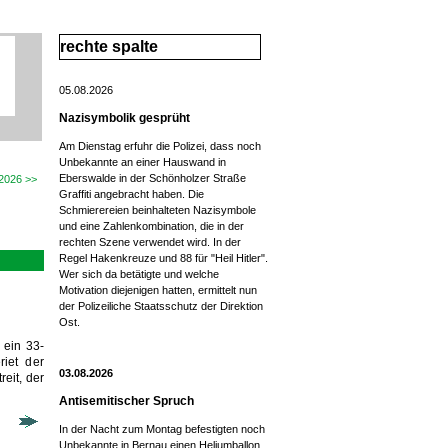
rechte spalte
05.08.2026
Nazisymbolik gesprüht
Am Dienstag erfuhr die Polizei, dass noch
Unbekannte an einer Hauswand in
Eberswalde in der Schönholzer Straße
2026 >>
Graffiti angebracht haben. Die
Schmierereien beinhalteten Nazisymbole
und eine Zahlenkombination, die in der
rechten Szene verwendet wird. In der
Regel Hakenkreuze und 88 für "Heil Hitler".
Wer sich da betätigte und welche
Motivation diejenigen hatten, ermittelt nun
der Polizeiliche Staatsschutz der Direktion
Ost.
 ein 33-
riet der
03.08.2026
eit, der
Antisemitischer Spruch
In der Nacht zum Montag befestigten noch
Unbekannte in Bernau einen Heliumballon