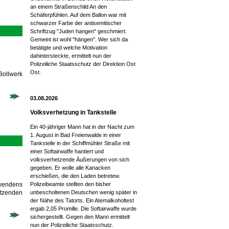
an einem Straßenschild An den
Schäferpfühlen. Auf dem Ballon war mit
schwarzer Farbe der antisemitischer
Schriftzug "Juden hangen" geschmiert.
Gemeint ist wohl "hängen". Wer sich da
betätigte und welche Motivation
dahintersteckte, ermittelt nun der
Polizeiliche Staatsschutz der Direktion Ost
Ost.
Bollwerk
03.08.2026
Volksverhetzung in Tankstelle
Ein 40-jähriger Mann hat in der Nacht zum
1. August in Bad Freienwalde in einer
Tankstelle in der Schiffmühler Straße mit
einer Softairwaffe hantiert und
volksverhetzende Äußerungen von sich
gegeben. Er wolle alle Kanacken
erschießen, die den Laden betretew.
rwendens
Polizeibeamte stellten den bisher
etzenden
unbescholtenen Deutschen wenig später in
der Nähe des Tatorts. Ein Atemalkoholtest
ergab 2,05 Promille. Die Softairwaffe wurde
sichergestellt. Gegen den Mann ermittelt
nun der Polizeiliche Staatsschutz.