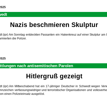
2025
wedt
Nazis beschmieren Skulptur
t (ipr) Am Sonntag entdeckten Passanten ein Hakenkreuz auf einer Skulptur am 
rmierten die Polizei.
2025
ttlungen nach antisemitischen Parolen
Hitlergruß gezeigt
t (ipr) Am Mittwochabend hat ein 17-jähriger Deutscher in Schwedt wegen Ve
nnzeichen verfassungswidriger und terroristischer Organisationen und volksverh
en einen Polizeieinsatz ausgelöst.