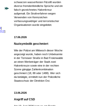
schwarzen wasserfesten Filzstift wurden
diverse fremdenfeindliche Sprüche und ein
falsch gezeichnetes Hakenkreuz
aufgemalt. Ein Strafverfahren wegen
Verwenden von Kennzeichen
verfassungswidriger und terroristischer
Organisationen wurde eingeleitet.
9
]
2012
]
17.06.2026
Nazisymbolik geschmiert
Wie der Polizei am Mittwoch dieser Woche
angezeigt wurde, haben noch Unbekannte
in der Tornower Straße in Bad Freienwalde
an einen Werbeträger der Stadt zwei
Hakenkreuze sowie eine in der rechten
Szene gängige Zahlenkombination
geschmiert (18, 88 oder 1488). Wer sich
da betätigte, ermittelt nun der Polizeiliche
Staatsschutz der Direktion Ost.
13.06.2026
Angriff auf CSD