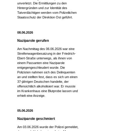
unverletzt. Die Ermittlungen zu den
Hintergründen und zur Identität des
Tatverdächtigen werden vom Polizeilichen
Staatsschutz der Direktion Ost geführt.
08.06.2026
Naziparole gerufen
Am Nachmittag des 06.06.2026 war eine
Streifenwagenbesatzung in der Friedrich-
Ebert-Straße unterwegs, als ihnen von
einem Passanten eine Naziparole
entgegengeschleudert wurde. Die
Polizisten nahmen sich des Delinquenten
an und stellten fest, dass es sich um einen
37-jährigen Deutschen handelte, der
offensichtlich alkoholisiert war. Er musste
im Krankenhaus eine Blutprobe lassen und
erhielt eine Anzeige.
05.06.2026
Naziparole geschmiert
Am 03.06.2026 wurde der Polizei gemeldet,