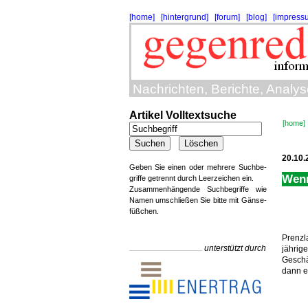
[home]
[hintergrund]
[forum]
[blog]
[impress
Nachrichten, Berichte, Analy
Artikel Volltextsuche
[home]
20.10.
Geben Sie einen oder mehrere Suchbe-
Wenn
griffe getrennt durch Leerzeichen ein.
Zusammenhängende Suchbegriffe wie
Namen umschließen Sie bitte mit Gänse-
füßchen.
Prenzl
unterstützt durch
jährig
Geschä
dann es