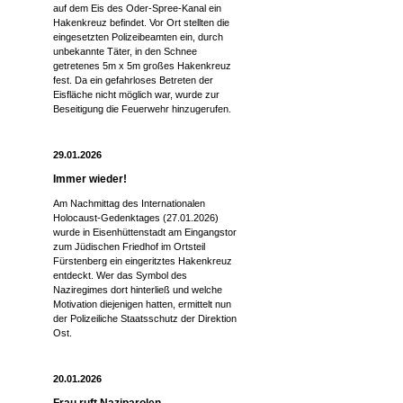
auf dem Eis des Oder-Spree-Kanal ein
Hakenkreuz befindet. Vor Ort stellten die
eingesetzten Polizeibeamten ein, durch
unbekannte Täter, in den Schnee
getretenes 5m x 5m großes Hakenkreuz
fest. Da ein gefahrloses Betreten der
Eisfläche nicht möglich war, wurde zur
Beseitigung die Feuerwehr hinzugerufen.
29.01.2026
Immer wieder!
Am Nachmittag des Internationalen
Holocaust-Gedenktages (27.01.2026)
wurde in Eisenhüttenstadt am Eingangstor
zum Jüdischen Friedhof im Ortsteil
Fürstenberg ein eingeritztes Hakenkreuz
entdeckt. Wer das Symbol des
Naziregimes dort hinterließ und welche
Motivation diejenigen hatten, ermittelt nun
der Polizeiliche Staatsschutz der Direktion
Ost.
20.01.2026