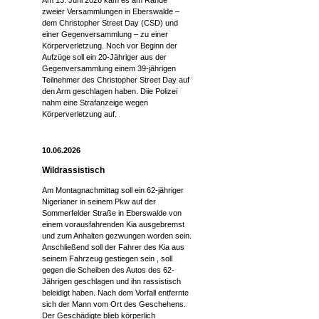
Am 13. Juni 2026 kam es am Rande
zweier Versammlungen in Eberswalde –
dem Christopher Street Day (CSD) und
einer Gegenversammlung – zu einer
Körperverletzung. Noch vor Beginn der
Aufzüge soll ein 20-Jähriger aus der
Gegenversammlung einem 39-jährigen
Teilnehmer des Christopher Street Day auf
den Arm geschlagen haben. Diie Polizei
nahm eine Strafanzeige wegen
Körperverletzung auf.
10.06.2026
Wildrassistisch
Am Montagnachmittag soll ein 62-jähriger
Nigerianer in seinem Pkw auf der
Sommerfelder Straße in Eberswalde von
einem vorausfahrenden Kia ausgebremst
und zum Anhalten gezwungen worden sein.
Anschließend soll der Fahrer des Kia aus
seinem Fahrzeug gestiegen sein , soll
gegen die Scheiben des Autos des 62-
Jährigen geschlagen und ihn rassistisch
beleidigt haben. Nach dem Vorfall entfernte
sich der Mann vom Ort des Geschehens.
Der Geschädigte blieb körperlich