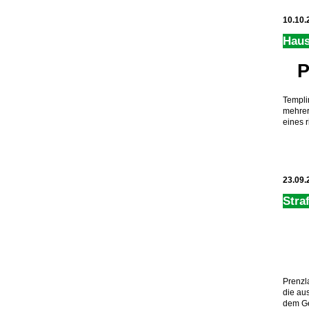
10.10.
Haus
P
Templi
mehrer
eines r
23.09.
Stra
Prenzl
die au
dem Ge